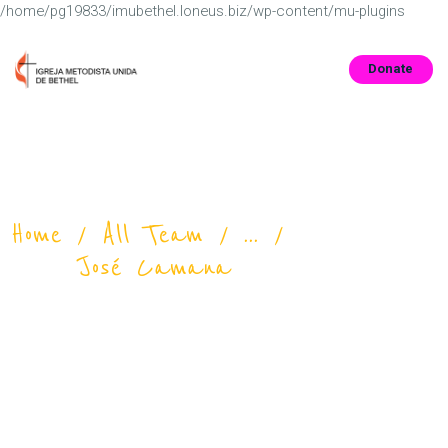
/home/pg19833/imubethel.loneus.biz/wp-content/mu-plugins
Donate
SOBRE NÓS
INFORMAÇÕES
MEDIA
José Camana
CONTACTS
Home
All Team
...
José Camana