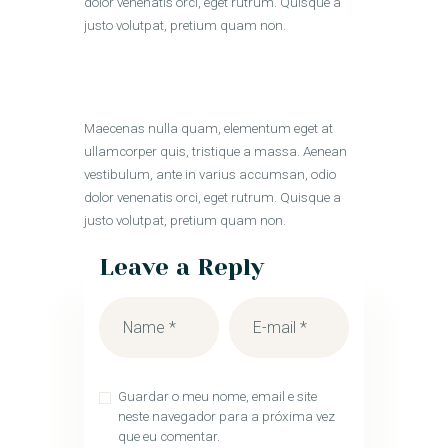
dolor venenatis orci, eget rutrum. Quisque a
justo volutpat, pretium quam non.
Maecenas nulla quam, elementum eget at
ullamcorper quis, tristique a massa. Aenean
vestibulum, ante in varius accumsan, odio
dolor venenatis orci, eget rutrum. Quisque a
justo volutpat, pretium quam non.
Leave a Reply
Guardar o meu nome, email e site
neste navegador para a próxima vez
que eu comentar.