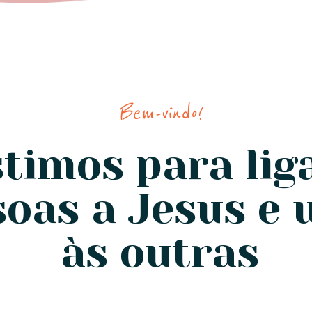
Bem-vindo!
stimos para lig
soas a Jesus e
às outras