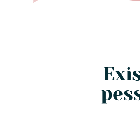
Exi
pes