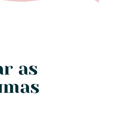
ar as
 umas