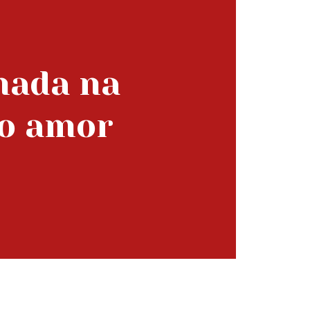
hada na
no amor