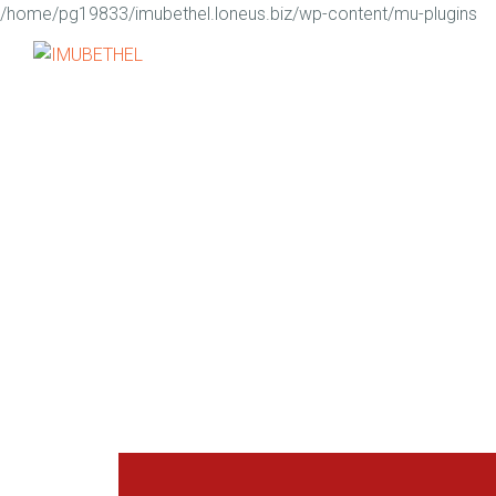
/home/pg19833/imubethel.loneus.biz/wp-content/mu-plugins
Ou