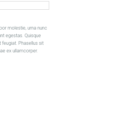
mpor molestie, urna nunc
unt egestas. Quisque
feugiat. Phasellus sit
tae ex ullamcorper.